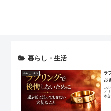
暮らし・生活
ラ
暮らし・生活
お
カル
メリ
本音