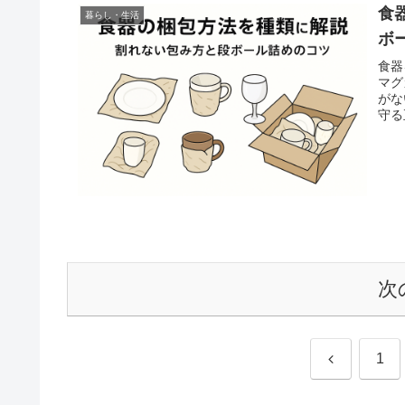
食
暮らし・生活
ボ
食器
マグ
がな
守る
次
前
1
へ