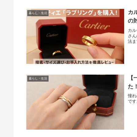
カ
暮らし・生活
の
カル
さん
法ま
【
暮らし・生活
た
憧れ
です