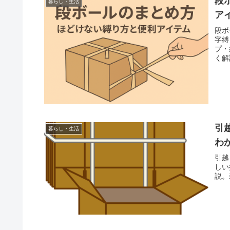
段
暮らし・生活
ア
段ボ
字縛
プ・
く解
す。
引
暮らし・生活
わ
引越
しい
説。