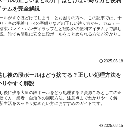
ボールの正しいまとめ方｜ほどけない縛り方と便利
イテムを完全解説
ールがすぐほどけてしまう…とお困りの方へ。この記事では、十
り・キの字縛り・4の字縛りなどの正しい縛り方から、ガムテー
結束バンド・ハンディラップなど紐以外の便利アイテムまで詳し
説。誰でも簡単に安全に段ボールをまとめられる方法が分かりま
2025.03.18
越し後の段ボールはどう捨てる？正しい処理方法を
かりやすく解説
し後に残る大量の段ボールをどう処理する？資源ごみとしての正
捨て方、業者・自治体の回収方法、注意点までわかりやすく解
新生活をスッキリ始めたい方におすすめのガイドです。
2025.03.15