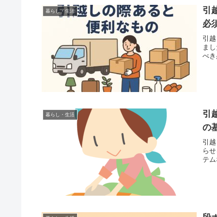
引
暮らし・生活
必
引越
まし
べき
引
暮らし・生活
の
引越
らせ
テム