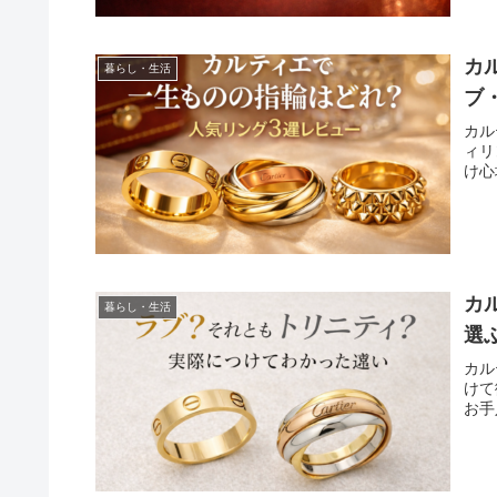
カ
暮らし・生活
ブ
カル
ィリ
け心
カ
暮らし・生活
選
カル
けて
お手