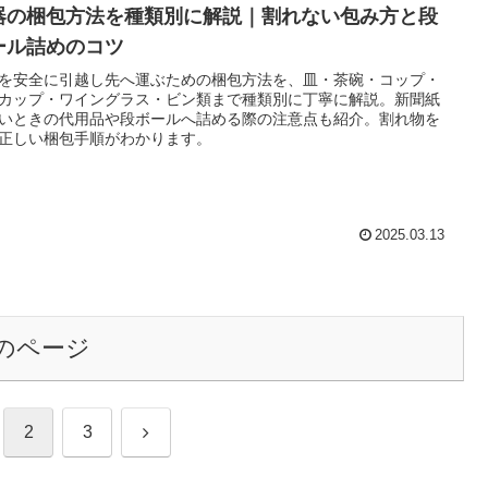
器の梱包方法を種類別に解説｜割れない包み方と段
ール詰めのコツ
を安全に引越し先へ運ぶための梱包方法を、皿・茶碗・コップ・
カップ・ワイングラス・ビン類まで種類別に丁寧に解説。新聞紙
いときの代用品や段ボールへ詰める際の注意点も紹介。割れ物を
正しい梱包手順がわかります。
2025.03.13
のページ
次
2
3
へ