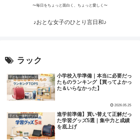
〜毎日をちょっと面白く、ちょっと愛しく〜
♪おとな女子のひとり言日和♪
ラック
小学校入学準備｜本当に必要だっ
子ども・便利グッズ
たものランキング【買ってよかっ
た＆いらなかった】
2026.05.25
進学前準備】買い替えて正解だっ
子ども・便利グッズ
た学習グッズ5選｜集中力と成績
を底上げ