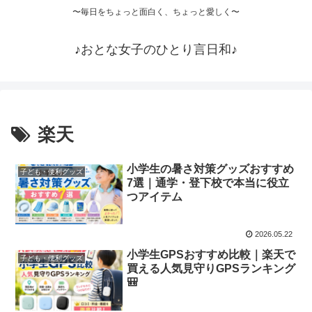
〜毎日をちょっと面白く、ちょっと愛しく〜
♪おとな女子のひとり言日和♪
楽天
小学生の暑さ対策グッズおすすめ
子ども・便利グッズ
7選｜通学・登下校で本当に役立
つアイテム
2026.05.22
小学生GPSおすすめ比較｜楽天で
子ども・便利グッズ
買える人気見守りGPSランキング
🎒