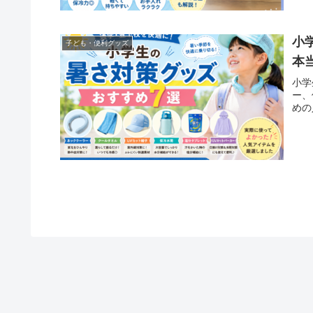
小
子ども・便利グッズ
本
小学
ー、
めの