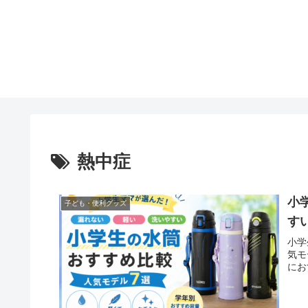
熱中症
小
子ども・便利グッズ
す
小学
気モ
にお