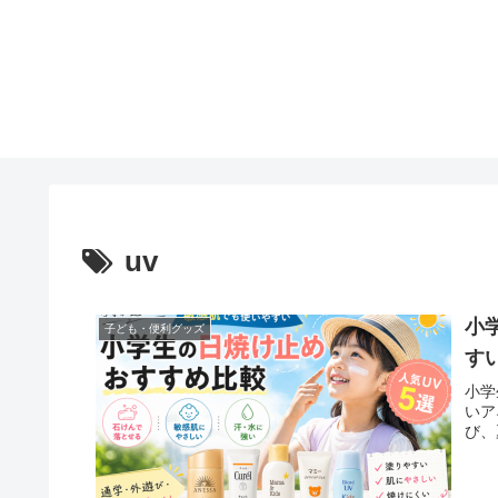
uv
小
子ども・便利グッズ
す
小学
いア
び、