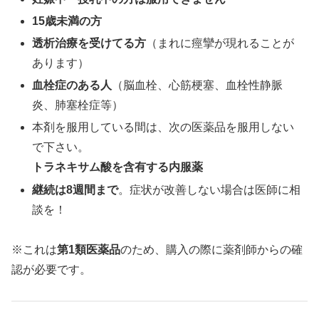
15歳未満の方
透析治療を
受けて
る方
（まれに痙攣が現れることが
あります）
血栓症のある人
（脳血栓、心筋梗塞、血栓性静脈
炎、肺塞栓症等）
本剤を服用している間は、次の医薬品を服用しない
で下さい。
トラネキサム酸を含有する内服薬
継続は8週間まで
。症状が改善しない場合は医師に相
談を！
※これは
第1類医薬品
のため、購入の際に薬剤師からの確
認が必要です。