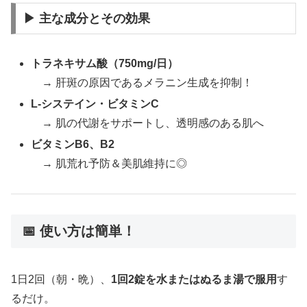
▶ 主な成分とその効果
トラネキサム酸（750mg/日）
→ 肝斑の原因であるメラニン生成を抑制！
L-システイン・ビタミンC
→ 肌の代謝をサポートし、透明感のある肌へ
ビタミンB6、B2
→ 肌荒れ予防＆美肌維持に◎
📅 使い方は簡単！
1日2回（朝・晩）、
1回2錠を水またはぬるま湯で服用
す
るだけ。