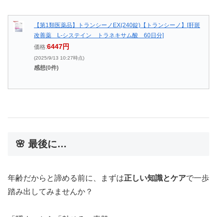
【第1類医薬品】トランシーノEX(240錠)【トランシーノ】[肝斑
改善薬 L-システイン トラネキサム酸 60日分]
6447円
価格:
(2025/9/13 10:27時点)
感想(0件)
🌸 最後に…
年齢だからと諦める前に、まずは
正しい知識とケア
で一歩
踏み出してみませんか？