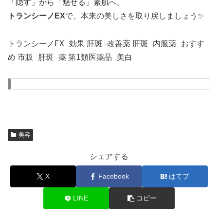
「隠す」から「魅せる」素肌へ。
トランシーノEX
で、本来の美しさを取り戻しましょう✨
トランシーノEX 効果
肝斑 改善薬
肝斑 内服薬 おすす
め
市販 肝斑 薬
第1類医薬品 美白
美容
シェアする
X
Facebook
はてブ
LINE
コピー