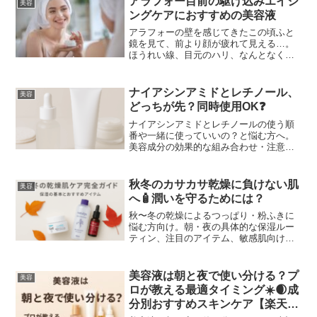
アラフォー目前の駆け込みエイジ
美容
スって実際どうなの？」「痛...
ングケアにおすすめの美容液
アラフォーの壁を感じてきたこの頃ふと
鏡を見て、前より顔が疲れて見える…。
ほうれい線、目元のハリ、なんとなく肌
が“元気ない”感じ。30代後半になって、そ
んな変化を感じることが増えてきまし
た。今までは「まだ大丈夫」と思ってた
ナイアシンアミドとレチノール、
美容
けど、そろそろちゃん...
どっちが先？同時使用OK❓
ナイアシンアミドとレチノールの使う順
番や一緒に使っていいの？と悩む方へ。
美容成分の効果的な組み合わせ・注意
点・おすすめの使い方を専門的にわかり
やすく解説します。
秋冬のカサカサ乾燥に負けない肌
美容
へ🧴潤いを守るためには？
秋〜冬の乾燥によるつっぱり・粉ふきに
悩む方向け。朝・夜の具体的な保湿ルー
ティン、注目のアイテム、敏感肌向けの
選び方までわかりやすく解説します。
美容液は朝と夜で使い分ける？プ
美容
ロが教える最適タイミング☀️🌒成
分別おすすめスキンケア【楽天で