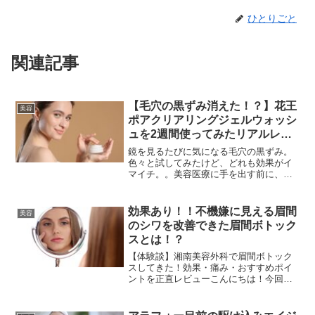
ひとりごと
関連記事
【毛穴の黒ずみ消えた！？】花王
美容
ポアクリアリングジェルウォッシ
ュを2週間使ってみたリアルレビ
ュー
鏡を見るたびに気になる毛穴の黒ずみ。
色々と試してみたけど、どれも効果がイ
マイチ。。美容医療に手を出す前に、こ
の記事を読んでみて！少しでも改善した
いあなたへ。
効果あり！！不機嫌に見える眉間
美容
のシワを改善できた眉間ボトック
スとは！？
【体験談】湘南美容外科で眉間ボトック
スしてきた！効果・痛み・おすすめポイ
ントを正直レビューこんにちは！今回
は、湘南美容外科で「眉間ボトックス」
を受けてきた私の体験談をまとめます。
「眉間のシワが気になるけど、ボトック