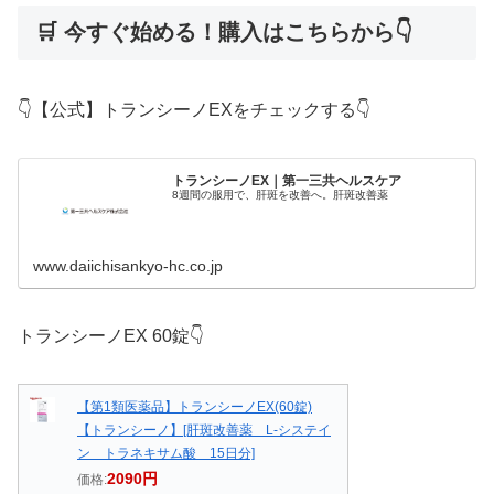
🛒 今すぐ始める！購入はこちらから👇
👇️【公式】トランシーノEXをチェックする👇️
トランシーノEX｜第一三共ヘルスケア
8週間の服用で、肝斑を改善へ。肝斑改善薬
www.daiichisankyo-hc.co.jp
トランシーノEX 60錠👇️
【第1類医薬品】トランシーノEX(60錠)
【トランシーノ】[肝斑改善薬 L-システイ
ン トラネキサム酸 15日分]
2090円
価格: