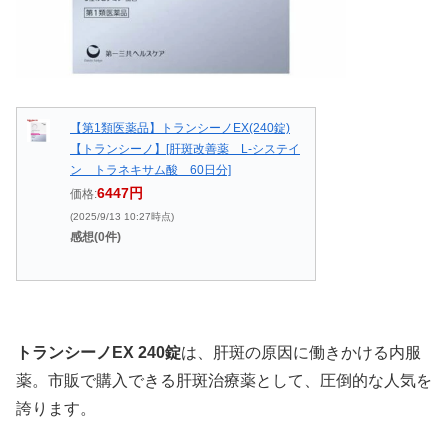
【第1類医薬品】トランシーノEX(240錠)
【トランシーノ】[肝斑改善薬 L-システイ
ン トラネキサム酸 60日分]
6447円
価格:
(2025/9/13 10:27時点)
感想(0件)
トランシーノEX 240錠
は、肝斑の原因に働きかける内服
薬。市販で購入できる肝斑治療薬として、圧倒的な人気を
誇ります。