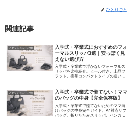
ひとりごと
関連記事
入学式・卒業式におすすめのフォ
ファッション・小物
ーマルスリッパ3選｜安っぽく見
えない選び方
入学式・卒業式で浮かないフォーマルス
リッパを比較紹介。ヒール付き、上品フ
ラット、携帯コンパクトタイプの違いや
選び方、安っぽく見えないポイントを詳
しく解説します。式典にふさわしい一足
が見つかります
入学式・卒業式で慌てない！ママ
ファッション・小物
のバッグの中身【完全保存版】
入学式・卒業式で慌てないためのママ向
けバッグの中身完全ガイド。A4対応サブ
バッグ、折りたたみスリッパ、ハンカ
チ、予備ストッキングまで、式典で本当
に必要な持ち物と選び方を詳しく解説し
ます。