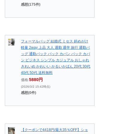
感想(175件)
フォーマルバッグ 結婚式 ミセス 斜めがけ
軽量 2way 上品 大人 通勤 通学 旅行 通勤バ
ッグ 通勤バック バック カバン バック カバ
ン ビジネス シンプル カジュアル おしゃれ
きれいめ かわいい かるいかばん 20代 30代
40代 50代 送料無料
5880円
価格:
(2026/3/2 15:42時点)
感想(0件)
【クーポンで4418円/最大35％OFF】ショ