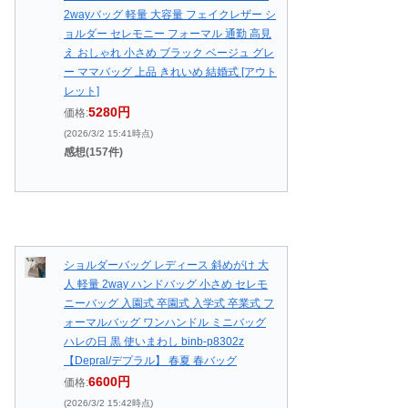
2wayバッグ 軽量 大容量 フェイクレザー シ
ョルダー セレモニー フォーマル 通勤 高見
え おしゃれ 小さめ ブラック ベージュ グレ
ー ママバッグ 上品 きれいめ 結婚式 [アウト
レット]
5280円
価格:
(2026/3/2 15:41時点)
感想(157件)
ショルダーバッグ レディース 斜めがけ 大
人 軽量 2way ハンドバッグ 小さめ セレモ
ニーバッグ 入園式 卒園式 入学式 卒業式 フ
ォーマルバッグ ワンハンドル ミニバッグ
ハレの日 黒 使いまわし binb-p8302z
【Depral/デプラル】 春夏 春バッグ
6600円
価格:
(2026/3/2 15:42時点)