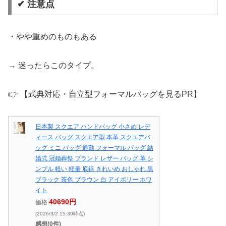
✔ 注意点
・やや重めのものもある
→ 迷ったらこのタイプ。
👉 【式典対応・自立型フォーマルバッグを見るPR】
日本製 スクエア ハンドバッグ 小さめ レデ
ィース バッグ スクエア型 本革 スクエアバ
ッグ ミニ バッグ 通勤 フォーマル バッグ 結
婚式 冠婚葬祭 ブランド レザー バッグ 革 シ
ンプル 軽い 軽量 底鋲 きれいめ おしゃれ 黒
ブラック 茶色 ブラウン 白 アイボリー ホワ
イト
40690円
価格:
(2026/3/2 15:39時点)
感想(0件)