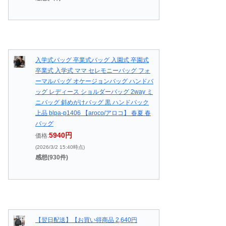
入学式バッグ 卒業式バッグ 入園式 卒園式
卒業式 入学式 ママ セレモニーバッグ フォ
ーマルバッグ オケージョンバッグ ハンドバ
ッグ レディース ショルダーバッグ 2way ミ
ニバッグ 斜めがけバッグ 黒 ハンドバック
上品 blpa-p1406 【aroco/アロコ】 春夏 春
バッグ
5940円
価格:
(2026/3/2 15:40時点)
感想(930件)
【翌日配送】【お買い得商品 2,640円