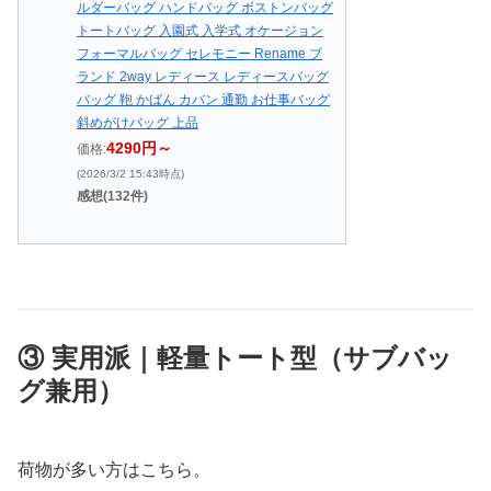
ルダーバッグ ハンドバッグ ボストンバッグ
トートバッグ 入園式 入学式 オケージョン
フォーマルバッグ セレモニー Rename ブ
ランド 2way レディース レディースバッグ
バッグ 鞄 かばん カバン 通勤 お仕事バッグ
斜めがけバッグ 上品
4290円～
価格:
(2026/3/2 15:43時点)
感想(132件)
③ 実用派｜軽量トート型（サブバッ
グ兼用）
荷物が多い方はこちら。