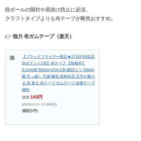
段ボールの開封や底抜け防止に必須。
クラフトタイプよりも布テープが断然おすすめ。
👉
強力 布ガムテープ（楽天）
【ブラックフライデー限定★27日9:59迄店
内ポイント2倍】布テープ 【規格外】
0.2mm厚 50mm×25m 1巻 幅50ミリ 50mm
幅 引っ越し 引越 梱包 規格外品 文字が書け
る 茶 黄土 布テープ ガムテープ 粘着テープ
梱包
143円
価格:
(2025/11/21 11:02時点)
感想(5件)