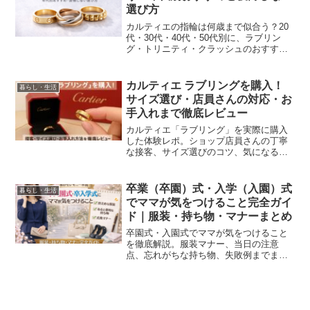
選び方
カルティエの指輪は何歳まで似合う？20
代・30代・40代・50代別に、ラブリン
グ・トリニティ・クラッシュのおすすめ
と後悔しない選び方を実体験ベースで解
説。
カルティエ ラブリングを購入！
暮らし・生活
サイズ選び・店員さんの対応・お
手入れまで徹底レビュー
カルティエ「ラブリング」を実際に購入
した体験レポ。ショップ店員さんの丁寧
な接客、サイズ選びのコツ、気になる傷
対策やお手入れ方法まで詳しく紹介。購
入前に知りたい情報をまとめました。
卒業（卒園）式・入学（入園）式
暮らし・生活
でママが気をつけること完全ガイ
ド｜服装・持ち物・マナーまとめ
卒園式・入園式でママが気をつけること
を徹底解説。服装マナー、当日の注意
点、忘れがちな持ち物、失敗例までまと
めました。初めてでも安心できる準備チ
ェック付き。楽天で揃う便利アイテムも
紹介します。