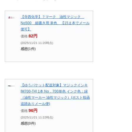
【寺西化学】？マーク 油性マジック
No500 細書き用 単色 【15ま本でメール
便可】
82円
価格:
(2025/11/21 11:20時点)
感想(1件)
【ゆうパケット配送対象】マジックインキ
[M700-T4] 1本 No．700単色 インク色：緑
（油性マーカー 油性マジック）(ポスト投函
追跡ありメール便)
96円
価格:
(2025/11/21 11:22時点)
感想(0件)