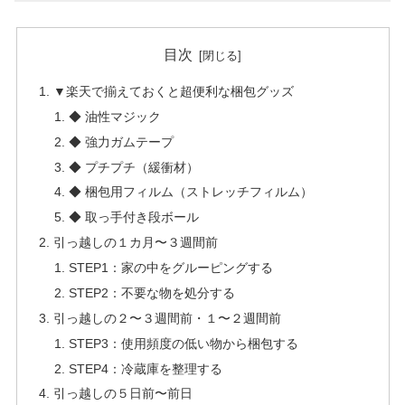
目次
▼楽天で揃えておくと超便利な梱包グッズ
◆ 油性マジック
◆ 強力ガムテープ
◆ プチプチ（緩衝材）
◆ 梱包用フィルム（ストレッチフィルム）
◆ 取っ手付き段ボール
引っ越しの１カ月〜３週間前
STEP1：家の中をグルーピングする
STEP2：不要な物を処分する
引っ越しの２〜３週間前・１〜２週間前
STEP3：使用頻度の低い物から梱包する
STEP4：冷蔵庫を整理する
引っ越しの５日前〜前日