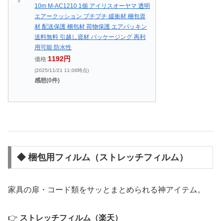
10m M-AC1210 1個 アイリスオーヤマ 透明
エアークッション プチプチ 緩衝材 梱包資
材 配送保護 梱包材 荷物保護 エアパッキン
送料無料 引越し資材 パッケージング 再利
用可能 防水性
1192円
価格:
(2025/11/21 11:06時点)
感想(0件)
◆ 梱包用フィルム（ストレッチフィルム）
家具の扉・コード類をサッとまとめられる神アイテム。
👉
ストレッチフィルム（楽天）