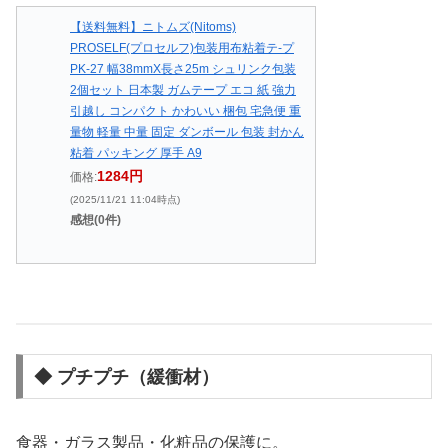
【送料無料】ニトムズ(Nitoms)
PROSELF(プロセルフ)包装用布粘着テ-プ
PK-27 幅38mmX長さ25m シュリンク包装
2個セット 日本製 ガムテープ エコ 紙 強力
引越し コンパクト かわいい 梱包 宅急便 重
量物 軽量 中量 固定 ダンボール 包装 封かん
粘着 パッキング 厚手 A9
1284円
価格:
(2025/11/21 11:04時点)
感想(0件)
◆ プチプチ（緩衝材）
食器・ガラス製品・化粧品の保護に。