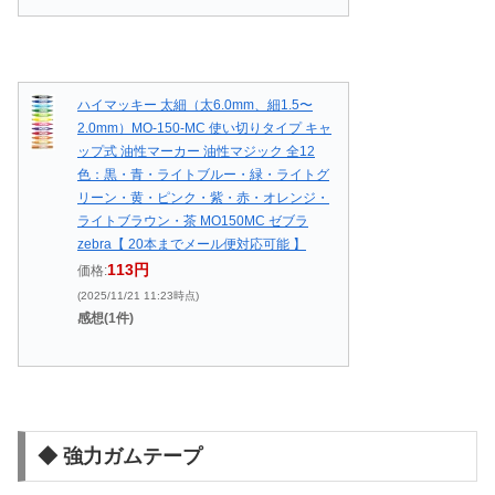
ハイマッキー 太細（太6.0mm、細1.5〜
2.0mm）MO-150-MC 使い切りタイプ キャ
ップ式 油性マーカー 油性マジック 全12
色：黒・青・ライトブルー・緑・ライトグ
リーン・黄・ピンク・紫・赤・オレンジ・
ライトブラウン・茶 MO150MC ゼブラ
zebra【 20本までメール便対応可能 】
113円
価格:
(2025/11/21 11:23時点)
感想(1件)
◆ 強力ガムテープ