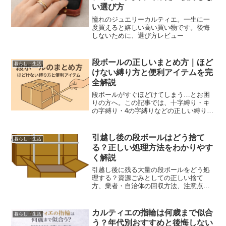
い選び方
憧れのジュエリーカルティエ。一生に一
度買えると嬉しい高い買い物です。後悔
しないために、選び方レビュー
段ボールの正しいまとめ方｜ほど
暮らし・生活
けない縛り方と便利アイテムを完
全解説
段ボールがすぐほどけてしまう…とお困
りの方へ。この記事では、十字縛り・キ
の字縛り・4の字縛りなどの正しい縛り方
から、ガムテープ・結束バンド・ハンデ
ィラップなど紐以外の便利アイテムまで
詳しく解説。誰でも簡単に安全に段ボー
引越し後の段ボールはどう捨て
暮らし・生活
ルをまとめられる方法が分かります。
る？正しい処理方法をわかりやす
く解説
引越し後に残る大量の段ボールをどう処
理する？資源ごみとしての正しい捨て
方、業者・自治体の回収方法、注意点ま
でわかりやすく解説。新生活をスッキリ
始めたい方におすすめのガイドです。
カルティエの指輪は何歳まで似合
暮らし・生活
う？年代別おすすめと後悔しない