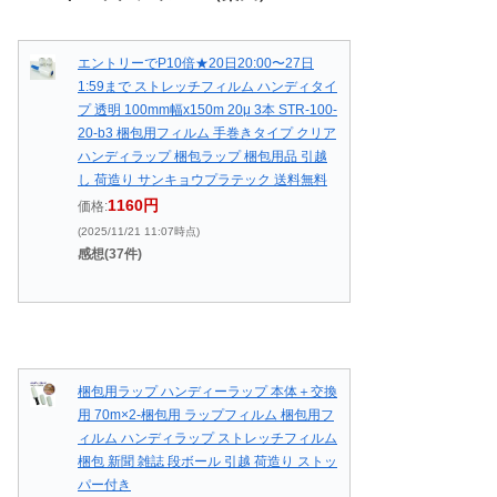
エントリーでP10倍★20日20:00〜27日
1:59まで ストレッチフィルム ハンディタイ
プ 透明 100mm幅x150m 20μ 3本 STR-100-
20-b3 梱包用フィルム 手巻きタイプ クリア
ハンディラップ 梱包ラップ 梱包用品 引越
し 荷造り サンキョウプラテック 送料無料
1160円
価格:
(2025/11/21 11:07時点)
感想(37件)
梱包用ラップ ハンディーラップ 本体＋交換
用 70m×2‐梱包用 ラップフィルム 梱包用フ
ィルム ハンディラップ ストレッチフィルム
梱包 新聞 雑誌 段ボール 引越 荷造り ストッ
パー付き